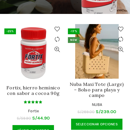
-25%
-17%
NEW
Nuba Maxi Tote (Large)
Fortix, hierro hemínico
– Bolso para playa y
con sabor a cocoa 90g
campo
NUBA
Fortix
El
El
S/
239.00
S/
289.00
El
El
S/
44.90
S/
59.90
precio
precio
Est
precio
precio
SELECCIONAR OPCIONES
original
actual
pro