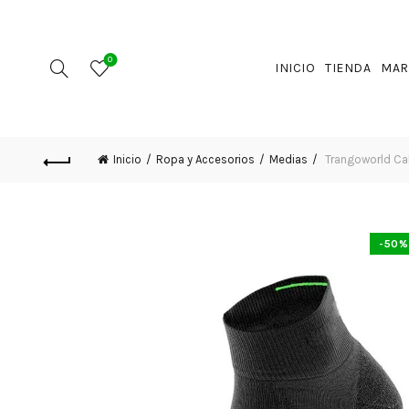
0
INICIO
TIENDA
MAR
Inicio
Ropa y Accesorios
Medias
Trangoworld Cal
-50%