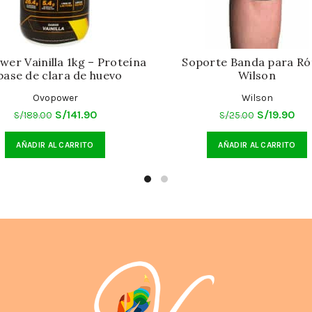
er Vainilla 1kg – Proteína
Soporte Banda para Ró
base de clara de huevo
Wilson
Ovopower
Wilson
El
El
El
El
S/
141.90
S/
19.90
S/
189.00
S/
25.00
precio
precio
precio
pre
AÑADIR AL CARRITO
AÑADIR AL CARRITO
original
actual
original
act
era:
es:
era:
es:
S/189.00.
S/141.90.
S/25.00.
S/1