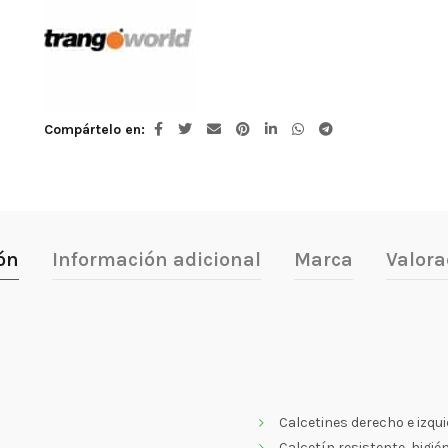
Compártelo en
ón
Información adicional
Marca
Valora
Calcetines derecho e izqu
Calcetín resistente, higié