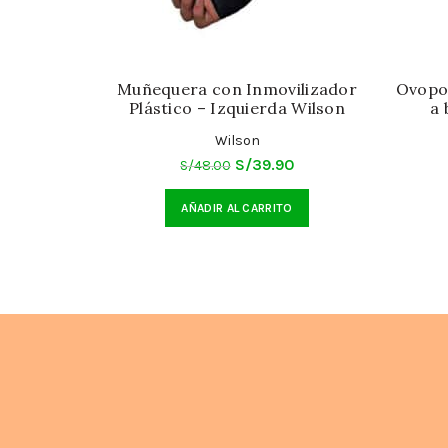
Muñequera con Inmovilizador
Ovopow
Plástico – Izquierda Wilson
a 
Wilson
El
El
S/
39.90
S/
48.00
precio
precio
AÑADIR AL CARRITO
original
actual
era:
es:
S/48.00.
S/39.90.