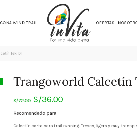
CONA WIND TRAIL
OFERTAS
NOSOTR
cetín Teki DT
Trangoworld Calcetín 
El
El
S/
36.00
S/
72.00
precio
precio
Recomendado para
original
actual
Calcetín corto para trail running. Fresco, ligero y muy transpir