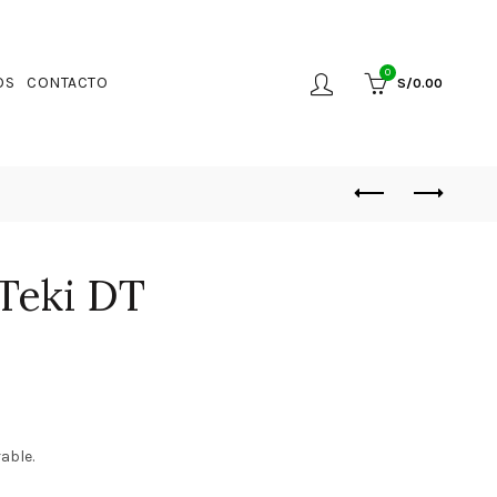
0
OS
CONTACTO
S/
0.00
Teki DT
able.