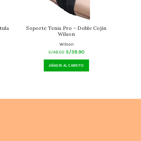
Pesa – M
tula
Soporte Tenis Pro – Doble Cojín
Wilson
Wilson
El
El
S/
39.90
S/
48.00
cio
precio
precio
AÑADIR AL CARRITO
ual
original
actual
era:
es:
9.90.
S/48.00.
S/39.90.