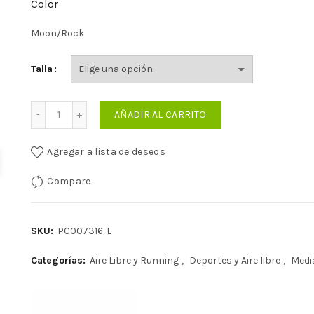
era:
es:
Color
S/72.00.
S/36.00.
Moon/Rock
Talla
Cantidad
AÑADIR AL CARRITO
Agregar a lista de deseos
Compare
SKU:
PC007316-L
Categorías:
Aire Libre y Running
,
Deportes y Aire libre
,
Medi