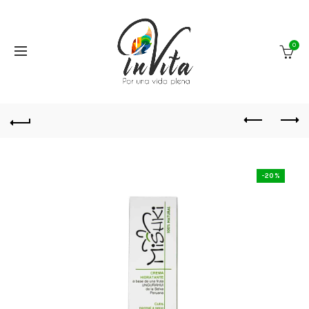
0
-20%