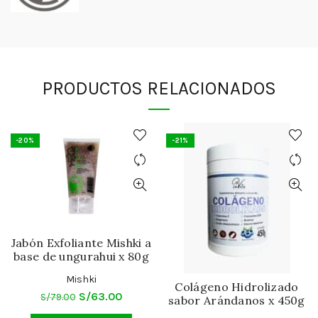
PRODUCTOS RELACIONADOS
-20%
-21%
Jabón Exfoliante Mishki a
base de ungurahui x 80g
Mishki
Colágeno Hidrolizado
El
El
S/
63.00
S/
79.00
sabor Arándanos x 450g
precio
precio