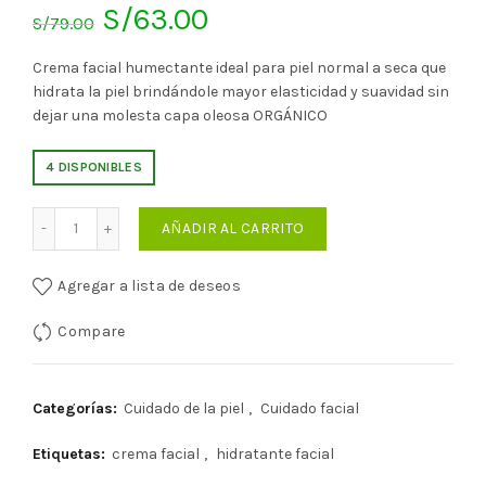
El
El
S/
63.00
S/
79.00
precio
precio
Crema facial humectante ideal para piel normal a seca que
hidrata la piel brindándole mayor elasticidad y suavidad sin
original
actual
dejar una molesta capa oleosa ORGÁNICO
era:
es:
4 DISPONIBLES
S/79.00.
S/63.00.
Cantidad
AÑADIR AL CARRITO
Agregar a lista de deseos
Compare
Categorías:
Cuidado de la piel
,
Cuidado facial
Etiquetas:
crema facial
,
hidratante facial