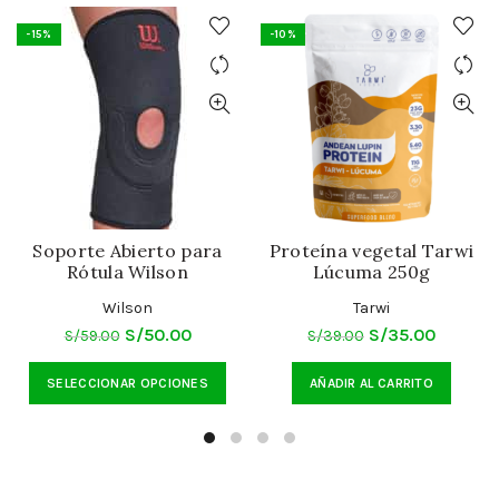
-15%
-10%
Soporte Abierto para
Proteína vegetal Tarwi
Rótula Wilson
Lúcuma 250g
Wilson
Tarwi
El
El
El
El
S/
50.00
S/
35.00
S/
59.00
S/
39.00
precio
precio
precio
precio
Este
SELECCIONAR OPCIONES
AÑADIR AL CARRITO
original
actual
original
actual
producto
era:
es:
era:
es:
tiene
S/59.00.
S/50.00.
S/39.00.
S/35.00
múltiples
variantes.
Las