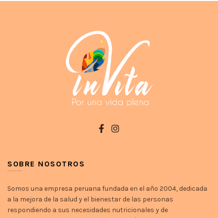
opciones
se
pueden
elegir
en
la
página
de
producto
SOBRE NOSOTROS
Somos una empresa peruana fundada en el año 2004, dedicada
a la mejora de la salud y el bienestar de las personas
respondiendo a sus necesidades nutricionales y de