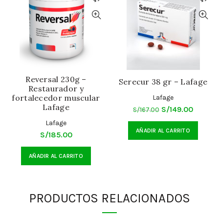
Reversal 230g –
Serecur 38 gr – Lafage
Restaurador y
fortalecedor muscular
Lafage
Lafage
El
El
S/
149.00
S/
167.00
precio
precio
Lafage
AÑADIR AL CARRITO
original
actual
S/
185.00
era:
es:
AÑADIR AL CARRITO
S/167.00.
S/149.0
PRODUCTOS RELACIONADOS