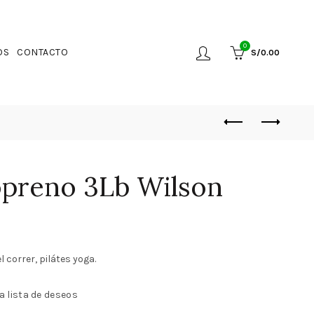
0
OS
CONTACTO
S/
0.00
preno 3Lb Wilson
correr, pilátes yoga.
a lista de deseos