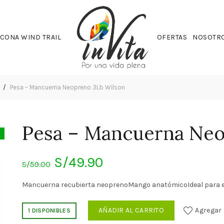
CONA WIND TRAIL
OFERTAS
NOSOTR
s
Pesa – Mancuerna Neopreno 3Lb Wilson
Pesa – Mancuerna Neo
El
El
S/
49.90
S/
59.00
precio
precio
Mancuerna recubierta neoprenoMango anatómicoIdeal para el 
original
actual
AÑADIR AL CARRITO
Agregar 
1 DISPONIBLES