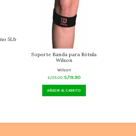
no 5Lb
Soporte Banda para Rótula
Rodiller
Wilson
cio
Wilson
tual
El
El
S/
19.90
S/
25.00
precio
precio
AÑADIR AL CARRITO
SE
9.90.
original
actual
era:
es:
S/25.00.
S/19.90.