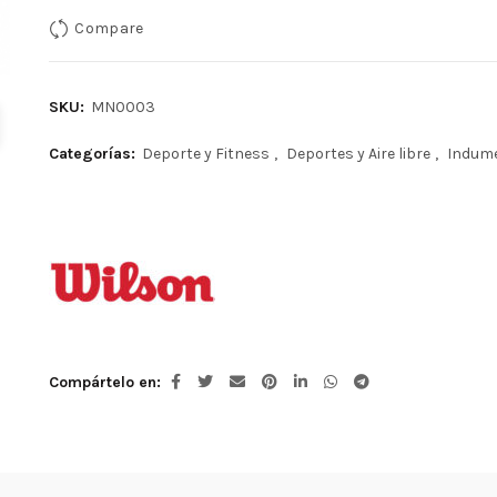
era:
es:
Compare
S/59.00.
S/49.90.
SKU:
MN0003
Categorías:
Deporte y Fitness
,
Deportes y Aire libre
,
Indume
Compártelo en