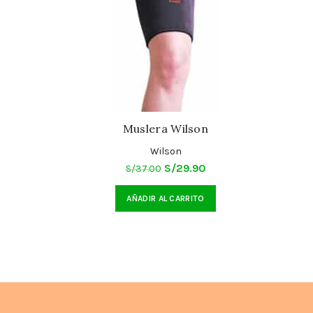
Muslera Wilson
Wilson
El
El
S/
29.90
S/
37.00
precio
precio
AÑADIR AL CARRITO
original
actual
era:
es:
S/37.00.
S/29.90.