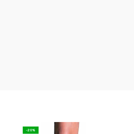
-20%
-15%