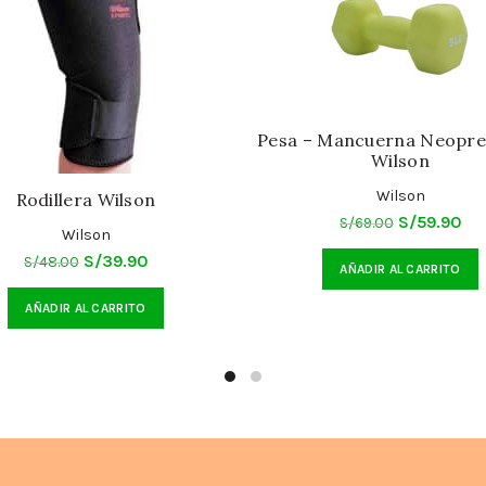
Pesa – Mancuerna Neopre
Wilson
Wilson
Rodillera Wilson
El
El
S/
59.90
S/
69.00
Wilson
precio
pre
El
El
S/
39.90
S/
48.00
AÑADIR AL CARRITO
original
ac
precio
precio
era:
es:
AÑADIR AL CARRITO
original
actual
S/69.00.
S/5
era:
es:
S/48.00.
S/39.90.