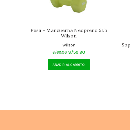
Pesa – Mancuerna Neopreno 5Lb
Wilson
Sop
Wilson
El
El
S/
59.90
S/
69.00
precio
precio
AÑADIR AL CARRITO
original
actual
era:
es:
S/69.00.
S/59.90.