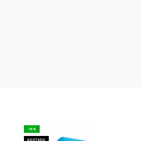
-16%
-15%
AGOTADO