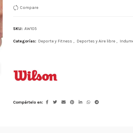
era:
es:
Compare
S/25.00.
S/19.90.
SKU:
AW105
Categorías:
Deporte y Fitness
,
Deportes y Aire libre
,
Indume
Compártelo en