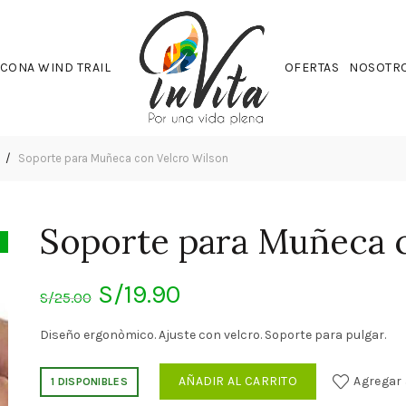
CONA WIND TRAIL
OFERTAS
NOSOTR
s
Soporte para Muñeca con Velcro Wilson
Soporte para Muñeca 
El
El
S/
19.90
S/
25.00
precio
precio
Diseño ergonòmico. Ajuste con velcro. Soporte para pulgar.
original
actual
AÑADIR AL CARRITO
Agregar 
1 DISPONIBLES