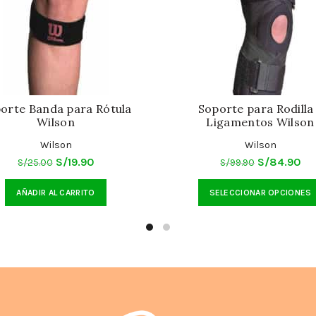
orte Banda para Rótula
Soporte para Rodilla
Wilson
Ligamentos Wilson
Wilson
Wilson
El
El
El
El
S/
19.90
S/
84.90
S/
25.00
S/
99.90
precio
precio
precio
pr
AÑADIR AL CARRITO
SELECCIONAR OPCIONES
original
actual
original
ac
era:
es:
era:
es:
S/25.00.
S/19.90.
S/99.90.
S/