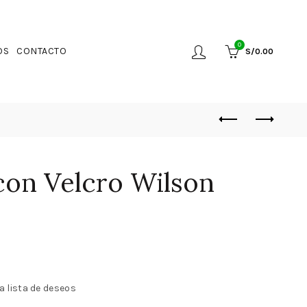
0
OS
CONTACTO
S/
0.00
con Velcro Wilson
a lista de deseos