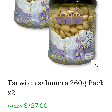
Tarwi en salmuera 260g Pack
x2
El
El
S/
27.00
S/
30.00