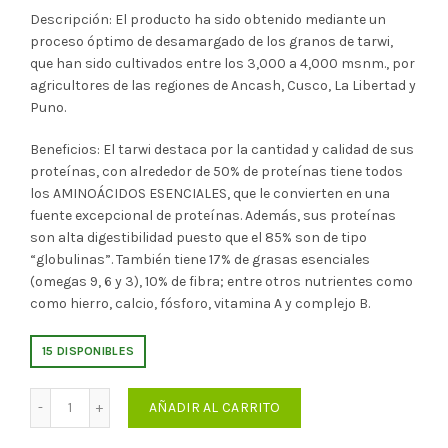
precio
precio
Descripción:
El producto ha sido obtenido mediante un
proceso óptimo de desamargado de los granos de tarwi,
original
actual
que han sido cultivados entre los 3,000 a 4,000 msnm., por
agricultores de las regiones de Ancash, Cusco, La Libertad y
era:
es:
Puno.
S/30.00.
S/27.00.
Beneficios:
El tarwi destaca por la cantidad y calidad de sus
proteínas, con alrededor de 50% de proteínas tiene todos
los AMINOÁCIDOS ESENCIALES, que le convierten en una
fuente excepcional de proteínas. Además, sus proteínas
son alta digestibilidad puesto que el 85% son de tipo
“globulinas”. También tiene 17% de grasas esenciales
(omegas 9, 6 y 3), 10% de fibra; entre otros nutrientes como
como hierro, calcio, fósforo, vitamina A y complejo B.
15 DISPONIBLES
Cantidad
AÑADIR AL CARRITO