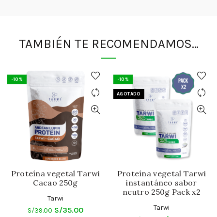
TAMBIÉN TE RECOMENDAMOS…
-10%
-10%
AGOTADO
Proteína vegetal Tarwi
Proteína vegetal Tarwi
Cacao 250g
instantáneo sabor
neutro 250g Pack x2
Tarwi
Tarwi
El
El
S/
35.00
S/
39.00