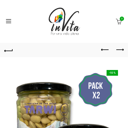
0
-10%