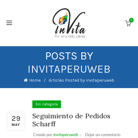
0
POSTS BY
INVITAPERUWEB
Home
Articles Posted by invitaperuweb
Sin categoría
Seguimiento de Pedidos
29
Scharff
MAY
Creado por
invitaperuweb
Dejar un comentario