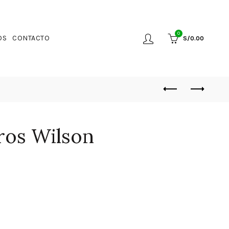
0
OS
CONTACTO
S/
0.00
cros Wilson