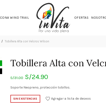
CONA WIND TRAIL
OFERTAS
NOSOTR
s
Tobillera Alta con Velcros Wilson
Tobillera Alta con Vel
El
El
S/
24.90
S/
31.00
precio
precio
Soporte Neopreno, protección tobillos.
original
actual
Agregar a lista de deseos
SIN EXISTENCIAS