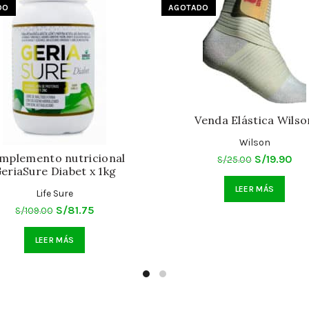
DO
AGOTADO
Venda Elástica Wilso
Wilson
mplemento nutricional
El
El
S/
19.90
S/
25.00
eriaSure Diabet x 1kg
precio
pre
LEER MÁS
original
act
Life Sure
El
El
S/
81.75
era:
es:
S/
109.00
precio
precio
S/25.00.
S/1
LEER MÁS
original
actual
era:
es:
S/109.00.
S/81.75.