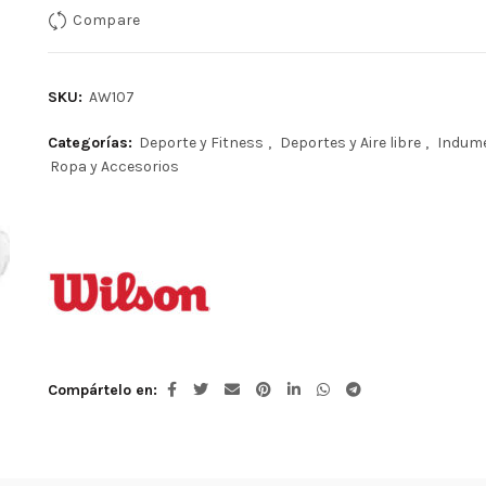
era:
es:
Compare
S/31.00.
S/24.90.
SKU:
AW107
Categorías:
Deporte y Fitness
,
Deportes y Aire libre
,
Indume
Ropa y Accesorios
Compártelo en