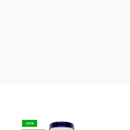
-30%
-25%