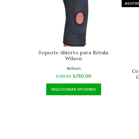
AGOTA
Soporte Abierto para Rótula
Wilson
Wilson
Co
El
El
S/
50.00
S/
59.00
G
precio
precio
Este
SELECCIONAR OPCIONES
original
actual
producto
era:
es:
tiene
S/59.00.
S/50.00.
múltiples
variantes.
Las
opciones
se