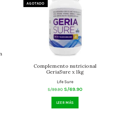
AGOTADO
Fortix, h
n
Complemento nutricional
GeriaSure x 1kg
cio
Life Sure
ual
El
El
S/
69.90
S/
99.90
precio
precio
9.90.
LEER MÁS
original
actual
era:
es:
S/99.90.
S/69.90.