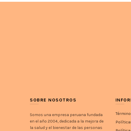
pueden
elegir
en
la
página
de
producto
SOBRE NOSOTROS
INFO
Término
Somos una empresa peruana fundada
en el año 2004, dedicada a la mejora de
Política
la salud y el bienestar de las personas
Política